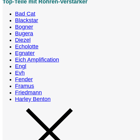
Top-Teile mit Röhren-Verstärker
Bad Cat
Blackstar
Bogner
Bugera
Diezel
Echolotte
Egnater
Eich Amplification
Engl
Evh
Fender
Framus
Friedmann
Harley Benton