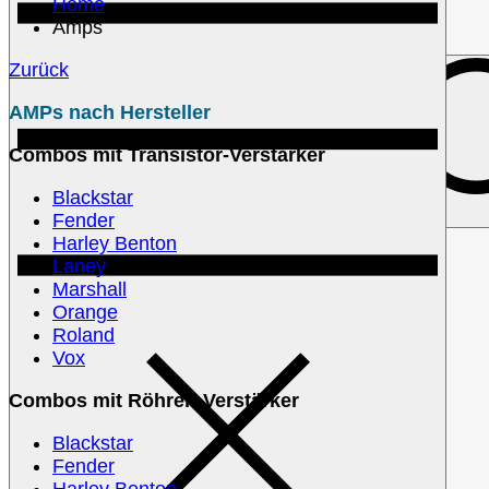
Home
Amps
Zurück
AMPs nach Hersteller
Combos mit Transistor-Verstärker
Blackstar
Search for:
Fender
Harley Benton
Laney
Marshall
Orange
Roland
Vox
Combos mit Röhren-Verstärker
Blackstar
Fender