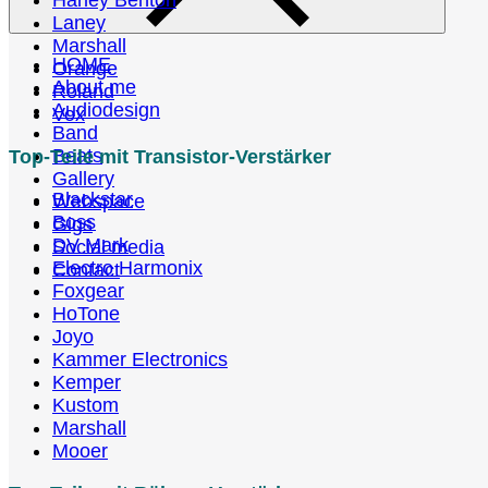
Harley Benton
Laney
Marshall
HOME
Orange
About me
Roland
Audiodesign
Vox
Band
Beats
Top-Teile mit Transistor-Verstärker
Gallery
Blackstar
Webspace
Boss
Gigs
DV Mark
Social media
Electro Harmonix
Contact
Foxgear
HoTone
Joyo
Kammer Electronics
Kemper
Kustom
Marshall
Mooer